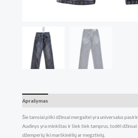
Aprašymas
Papildoma informacija
Šie tamsiai pilki džinsai mergaitei yra universalus pasir
Audinys yra minkštas ir šiek tiek tamprus, todėl džinsai
džemperių iki marškinėlių ar megztinių.