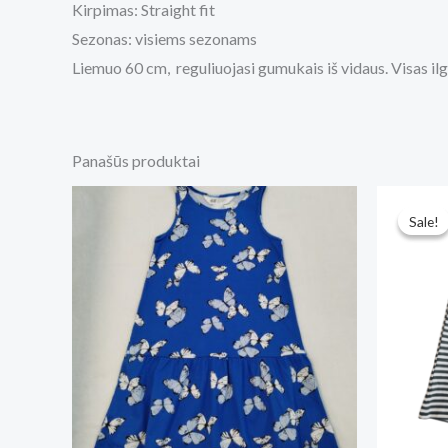
Kirpimas: Straight fit
Sezonas: visiems sezonams
Liemuo 60 cm, reguliuojasi gumukais iš vidaus. Visas il
Panašūs produktai
Origina
Curr
price
price
Sale!
Sale!
was:
is:
€8.
€6.