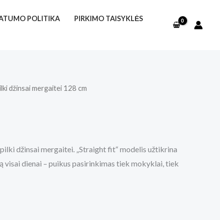
VATUMO POLITIKA
PIRKIMO TAISYKLĖS
ilki džinsai mergaitei 128 cm
 pilki džinsai mergaitei. „Straight fit“ modelis užtikrina
ą visai dienai – puikus pasirinkimas tiek mokyklai, tiek