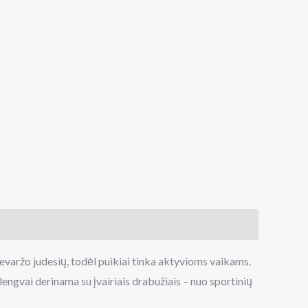
 nevaržo judesių, todėl puikiai tinka aktyvioms vaikams.
lengvai derinama su įvairiais drabužiais – nuo sportinių