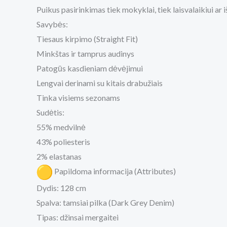
Puikus pasirinkimas tiek mokyklai, tiek laisvalaikiui ar
Savybės:
Tiesaus kirpimo (Straight Fit)
Minkštas ir tamprus audinys
Patogūs kasdieniam dėvėjimui
Lengvai derinami su kitais drabužiais
Tinka visiems sezonams
Sudėtis:
55% medvilnė
43% poliesteris
2% elastanas
Papildoma informacija (Attributes)
Dydis: 128 cm
Spalva: tamsiai pilka (Dark Grey Denim)
Tipas: džinsai mergaitei