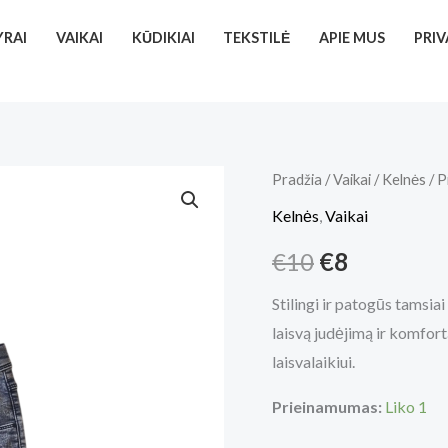
YRAI
VAIKAI
KŪDIKIAI
TEKSTILĖ
APIE MUS
PRI
produkto
Pradžia
/
Vaikai
/
Kelnės
/ P
Original
Current
kiekis:
Kelnės
,
Vaikai
price
price
Pilki
€
10
€
8
džinsai
was:
is:
mergaitei
Stilingi ir patogūs tamsiai
€10.
€8.
128
laisvą judėjimą ir komfort
cm
laisvalaikiui.
Prieinamumas:
Liko 1