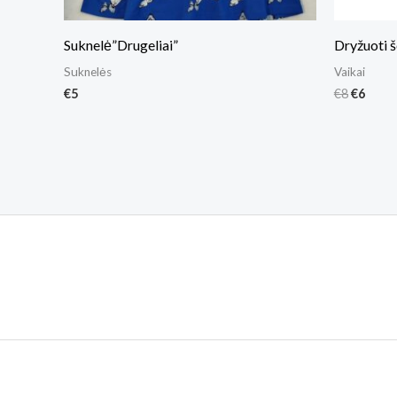
Suknelė”Drugeliai”
Dryžuoti š
Suknelės
Vaikai
€
5
€
8
€
6