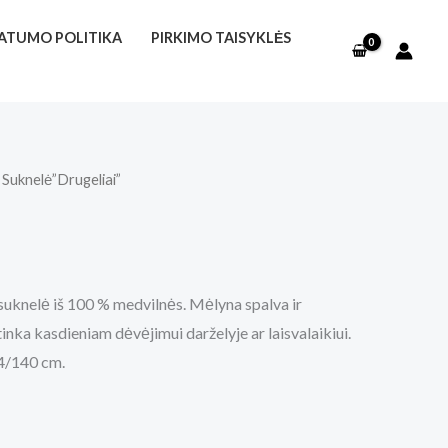
VATUMO POLITIKA
PIRKIMO TAISYKLĖS
 Suknelė”Drugeliai”
 suknelė iš 100 % medvilnės. Mėlyna spalva ir
tinka kasdieniam dėvėjimui darželyje ar laisvalaikiui.
4/140 cm.