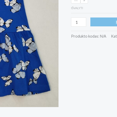
IŠVALYTI
Produkto kodas:
N/A
Kat