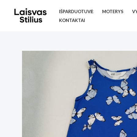
Pereiti
IŠPARDUOTUVĖ
MOTERYS
V
prie
KONTAKTAI
turinio