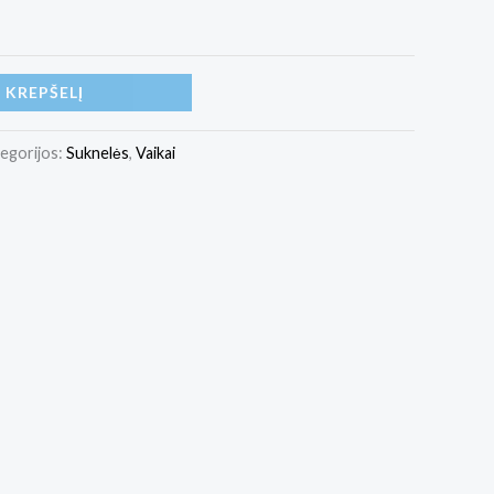
Į KREPŠELĮ
egorijos:
Suknelės
,
Vaikai