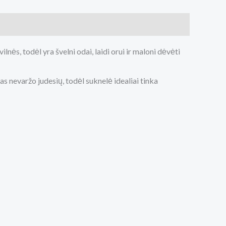
ės, todėl yra švelni odai, laidi orui ir maloni dėvėti
s nevaržo judesių, todėl suknelė idealiai tinka