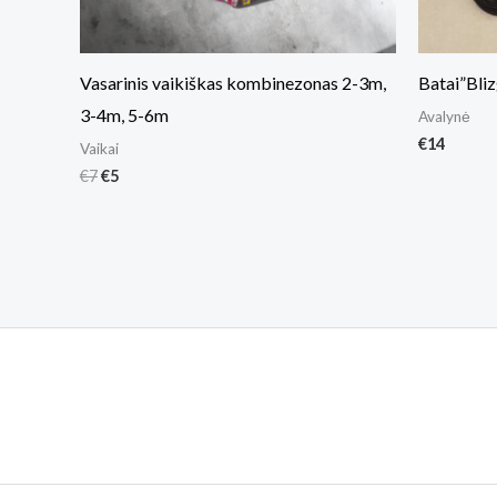
Vasarinis vaikiškas kombinezonas 2-3m,
Batai”Bliz
3-4m, 5-6m
Avalynė
€
14
Vaikai
€
7
€
5