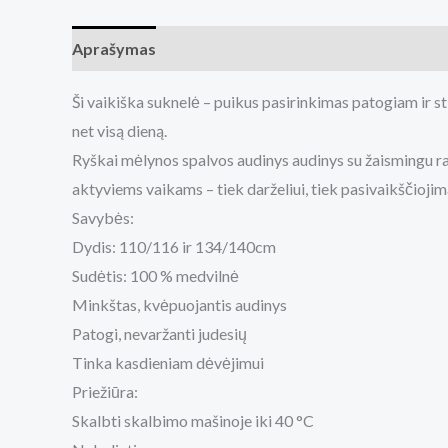
Aprašymas
Papildoma informacija
Atsiliepimai
Ši vaikiška suknelė – puikus pasirinkimas patogiam ir st
net visą dieną.
Ryškai mėlynos spalvos audinys audinys su žaismingu raš
aktyviems vaikams – tiek darželiui, tiek pasivaikščioj
Savybės:
Dydis: 110/116 ir 134/140cm
Sudėtis: 100 % medvilnė
Minkštas, kvėpuojantis audinys
Patogi, nevaržanti judesių
Tinka kasdieniam dėvėjimui
Priežiūra:
Skalbti skalbimo mašinoje iki 40 °C