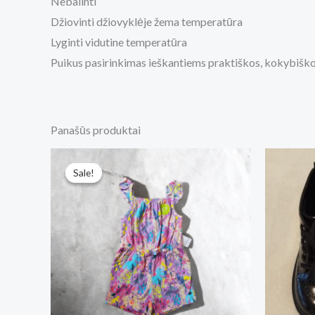
Nebalinti
Džiovinti džiovyklėje žema temperatūra
Lyginti vidutine temperatūra
Puikus pasirinkimas ieškantiems praktiškos, kokybiškos
Panašūs produktai
Original
Current
price
price
Sale!
Sale!
was:
is:
€7.
€5.