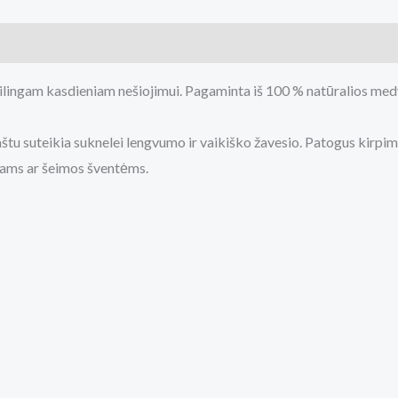
 (0)
ilingam kasdieniam nešiojimui. Pagaminta iš 100 % natūralios medviln
tu suteikia suknelei lengvumo ir vaikiško žavesio. Patogus kirpima
imams ar šeimos šventėms.