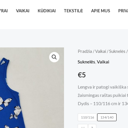
YRAI
VAIKAI
KŪDIKIAI
TEKSTILĖ
APIE MUS
PRI
produkto
Pradžia
/
Vaikai
/
Suknelės
/
kiekis:
Suknelės
,
Vaikai
Suknelė"Drugeliai"
€
5
Lengva ir patogi vaikiška
žaismingas raštas puikiai 
Dydis – 110/116 cm ir 13
110/116
134/140
11
3