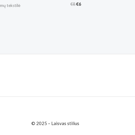
€
8
€
6
mų tekstilė
© 2025 – Laisvas stilius