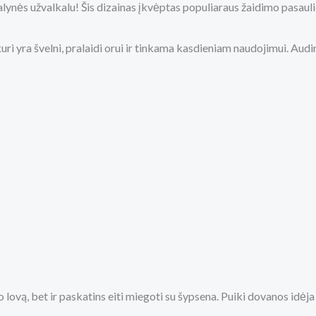
lynės užvalkalu! Šis dizainas įkvėptas populiaraus žaidimo pasauli
uri yra švelni, pralaidi orui ir tinkama kasdieniam naudojimui. Au
lovą, bet ir paskatins eiti miegoti su šypsena. Puiki dovanos idėj