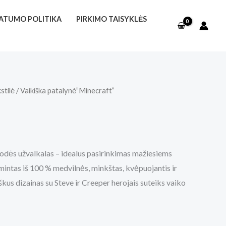
VATUMO POLITIKA
PIRKIMO TAISYKLĖS
stilė
/ Vaikiška patalynė”Minecraft”
odės užvalkalas – idealus pasirinkimas mažiesiems
ntas iš 100 % medvilnės, minkštas, kvėpuojantis ir
kus dizainas su Steve ir Creeper herojais suteiks vaiko