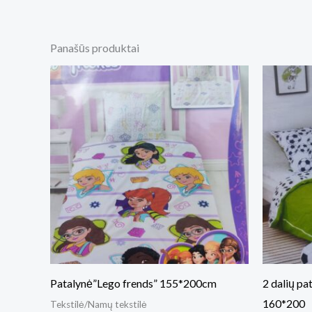
Panašūs produktai
Patalynė”Lego frends” 155*200cm
2 dalių pa
160*200
Tekstilė/Namų tekstilė