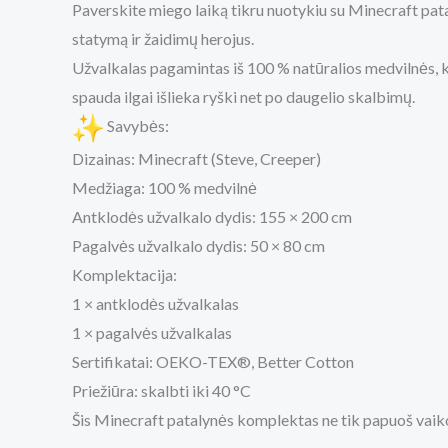
Paverskite miego laiką tikru nuotykiu su Minecraft pata
statymą ir žaidimų herojus.
Užvalkalas pagamintas iš 100 % natūralios medvilnės, k
spauda ilgai išlieka ryški net po daugelio skalbimų.
Savybės:
Dizainas: Minecraft (Steve, Creeper)
Medžiaga: 100 % medvilnė
Antklodės užvalkalo dydis: 155 × 200 cm
Pagalvės užvalkalo dydis: 50 × 80 cm
Komplektacija:
1 × antklodės užvalkalas
1 × pagalvės užvalkalas
Sertifikatai: OEKO-TEX®, Better Cotton
Priežiūra: skalbti iki 40 °C
Šis Minecraft patalynės komplektas ne tik papuoš vaiko 