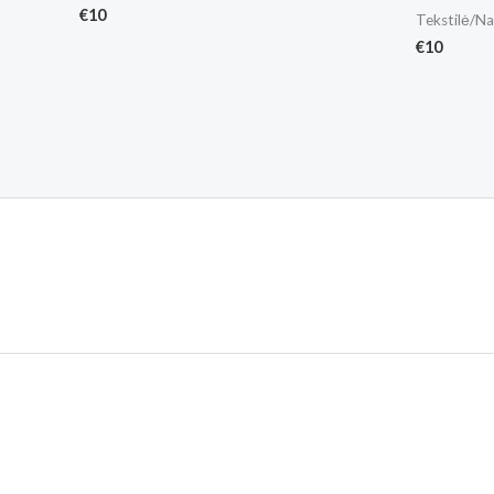
€
10
Tekstilė/Na
€
10