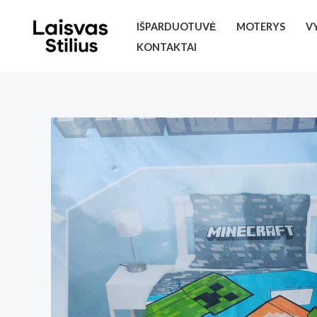
Pereiti
IŠPARDUOTUVĖ
MOTERYS
V
prie
KONTAKTAI
turinio