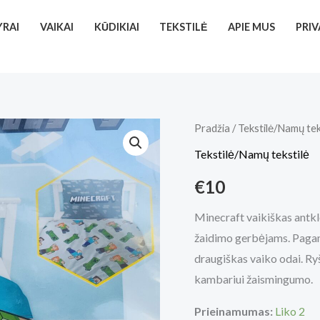
YRAI
VAIKAI
KŪDIKIAI
TEKSTILĖ
APIE MUS
PRI
produkto
Pradžia
/
Tekstilė/Namų tek
kiekis:
Tekstilė/Namų tekstilė
Vaikiška
€
10
patalynė"Minecraft"
Minecraft vaikiškas antkl
žaidimo gerbėjams. Pagami
draugiškas vaiko odai. Ryš
kambariui žaismingumo.
Prieinamumas:
Liko 2