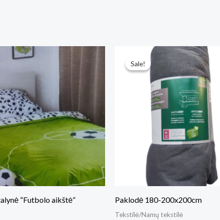
Original
Current
price
price
Sale!
Sale!
was:
is:
€8.
€6.
talynė “Futbolo aikštė“
Paklodė 180-200x200cm
Tekstilė/Namų tekstilė