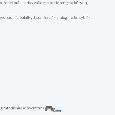
o, todėl puikiai tiks vaikams, kurie mėgsta kūrybą,
dinys padeda palaikyti komfortišką miegą, o kokybiška
a gimtadieniui ar šventėms