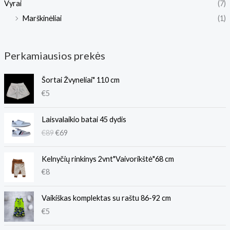
Vyrai
(7)
Marškinėliai
(1)
Perkamiausios prekės
Šortai Žvyneliai" 110 cm
€
5
O
C
Laisvalaikio batai 45 dydis
r
u
€
89
€
69
i
r
g
r
i
e
Kelnyčių rinkinys 2vnt"Vaivorikštė"68 cm
n
n
€
8
a
t
l
p
Vaikiškas komplektas su raštu 86-92 cm
p
r
€
5
r
i
i
c