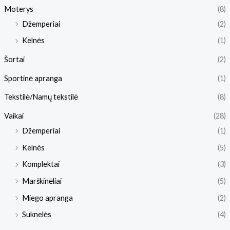
Moterys
(8)
Džemperiai
(2)
Kelnės
(1)
Šortai
(2)
Sportinė apranga
(1)
Tekstilė/Namų tekstilė
(8)
Vaikai
(28)
Džemperiai
(1)
Kelnės
(5)
Komplektai
(3)
Marškinėliai
(5)
Miego apranga
(2)
Suknelės
(4)