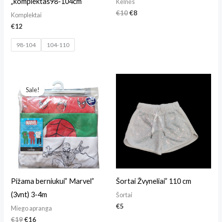
„komplektas98-104cm
Kelnės
€
10
€
8
Komplektai
€
12
98-104
104-110
Original
Current
price
price
Sale!
was:
is:
€19.
€16.
Pižama berniukui” Marvel”
Šortai Žvyneliai” 110 cm
(3vnt) 3-4m
Šortai
€
5
Miego apranga
€
19
€
16