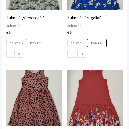
Suknelė „Vienaragis”
Suknelė”Drugeliai”
Suknelės
Suknelės
€
5
€
5
110/116
122/128
110/116
134/140
3
2
11
3