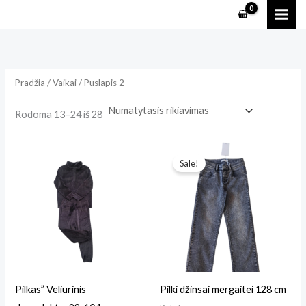
Pereiti
prie
i
a
turinio
n
k
k
s
Pradžia
/
Vaikai
/ Puslapis 2
a
k
i
a
Rodoma 13–24 iš 28
n
i
Original
Current
a
n
price
price
Sale!
was:
is:
a
€10.
€8.
Pilkas” Veliurinis
Pilki džinsai mergaitei 128 cm