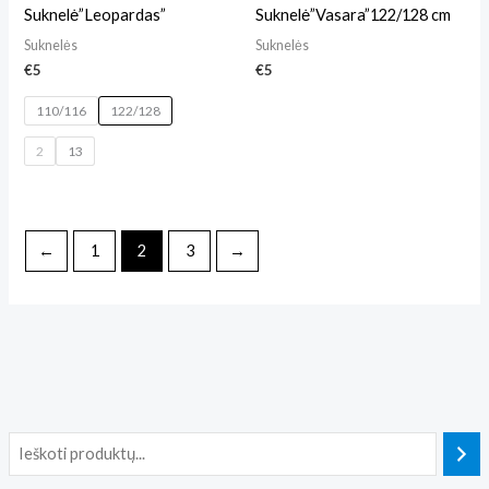
Suknelė”Leopardas”
Suknelė”Vasara”122/128 cm
Suknelės
Suknelės
€
5
€
5
110/116
122/128
2
13
←
1
2
3
→