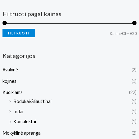
Filtruoti pagal kainas
FILTRUOTI
Kaina:
€0
—
€20
Kategorijos
Avalynė
(2)
kojinės
(1)
Kūdikiams
(22)
Bodukai/Šliaužtinai
(1)
Indai
(1)
Komplektai
(1)
Mokyklinė apranga
(2)