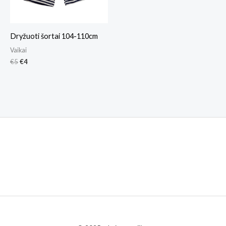
Dryžuoti šortai 104-110cm
Vaikai
€
5
€
4