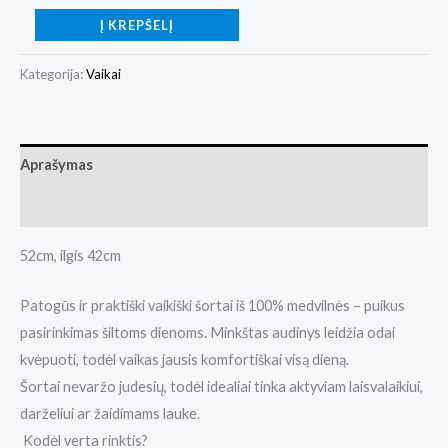
Į KREPŠELĮ
Kategorija:
Vaikai
Aprašymas
Papildoma informacija
52cm, ilgis 42cm
Patogūs ir praktiški vaikiški šortai iš 100% medvilnės – puikus
pasirinkimas šiltoms dienoms. Minkštas audinys leidžia odai
kvėpuoti, todėl vaikas jausis komfortiškai visą dieną.
Šortai nevaržo judesių, todėl idealiai tinka aktyviam laisvalaikiui,
darželiui ar žaidimams lauke.
Kodėl verta rinktis?