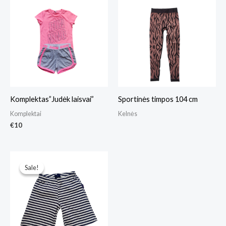
Komplektas”Judėk laisvai”
Sportinės timpos 104 cm
Komplektai
Kelnės
€
10
Original
Current
price
price
Sale!
Sale!
was:
is:
€5.
€4.