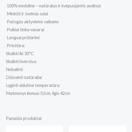
100% medvilnė – natūralus ir kvėpuojantis audinys
Minkšti ir švelnūs odai
Patogūs aktyviems vaikams
Puikiai tinka vasarai
Lengvai prižiūrimi
Priežiūra:
Skalbti iki 30°C
Skalbti išverstus
Nebalinti
Džiovinti natūraliai
Lyginti vidutine temperatūra
Matmenys liemuo 52cm, ilgis 42cm
Panašūs produktai